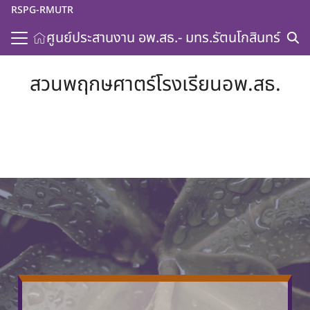
Skip
RSPG-RMUTR
to
ศูนย์ประสานงาน อพ.สธ.- มทร.รัตนโกสินทร์
content
Search
for:
สวนพฤกษศาตร์โรงเรียนอพ.สธ.
วกับโครงการ
โหลดเอกสาร/คู่มือ
ะชาสัมพันธ์
เรา