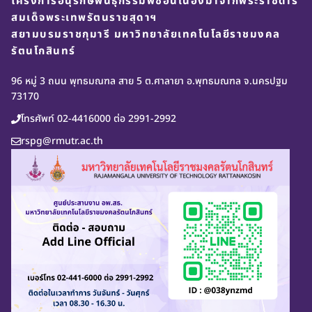
โครงการอนุรักษ์พันธุกรรมพืชอันเนื่องมาจากพระราชดำริ
สมเด็จพระเทพรัตนราชสุดาฯ
สยามบรมราชกุมารี มหาวิทยาลัยเทคโนโลยีราชมงคล
รัตนโกสินทร์
96 หมู่ 3 ถนน พุทธมณฑล สาย 5 ต.ศาลายา อ.พุทธมณฑล จ.นครปฐม
73170
โทรศัพท์ 02-4416000 ต่อ 2991-2992
rspg@rmutr.ac.th