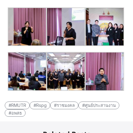
#RMUTR
#Rspg
#ราชมงคล
#ศูนย์ประสานงาน
#อพสธ